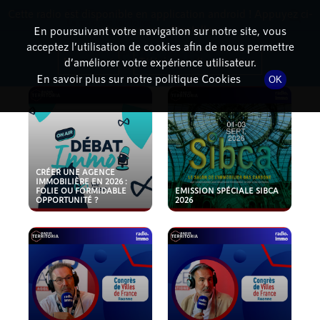
Cette radio est disponible en application android ! Appuyez ci-
RadioTerritoria
La radio des territoires
dessous pour l'installer.
En poursuivant votre navigation sur notre site, vous
acceptez l’utilisation de cookies afin de nous permettre
PODCASTS
Non merci
Télécharger l'application
d’améliorer votre expérience utilisateur.
En savoir plus sur notre politique Cookies
OK
CRÉER UNE AGENCE
IMMOBILIÈRE EN 2026 :
FOLIE OU FORMIDABLE
EMISSION SPÉCIALE SIBCA
OPPORTUNITÉ ?
2026