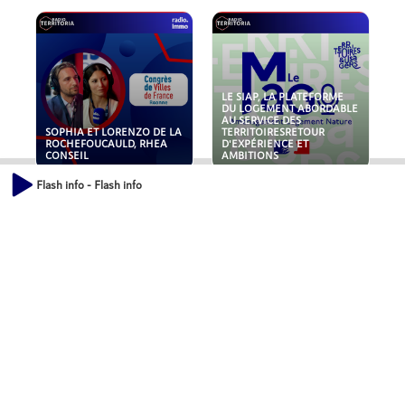
LE SIAP, LA PLATEFORME
DU LOGEMENT ABORDABLE
AU SERVICE DES
SOPHIA ET LORENZO DE LA
TERRITOIRESRETOUR
ROCHEFOUCAULD, RHEA
D'EXPÉRIENCE ET
CONSEIL
AMBITIONS
Flash info - Flash info
POLLUANTS : DE LA
NOUVEAUX RISQUES :
TOITURE AUX FONDATIONS,
QUELLES ASSURANCES
COMMENT SÉCURISER VOS
POUR NOS ENTREPRISES ?
ACTIFS IMMOBILIER ?