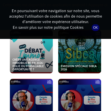
Cette radio est disponible en application android ! Appuyez ci-
RadioTerritoria
La radio des territoires
dessous pour l'installer.
En poursuivant votre navigation sur notre site, vous
acceptez l’utilisation de cookies afin de nous permettre
PODCASTS
Non merci
Télécharger l'application
d’améliorer votre expérience utilisateur.
En savoir plus sur notre politique Cookies
OK
CRÉER UNE AGENCE
IMMOBILIÈRE EN 2026 :
FOLIE OU FORMIDABLE
EMISSION SPÉCIALE SIBCA
OPPORTUNITÉ ?
2026