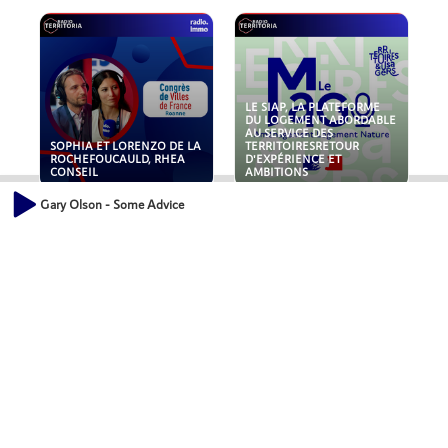
LE SIAP, LA PLATEFORME
DU LOGEMENT ABORDABLE
AU SERVICE DES
SOPHIA ET LORENZO DE LA
TERRITOIRESRETOUR
ROCHEFOUCAULD, RHEA
D'EXPÉRIENCE ET
CONSEIL
AMBITIONS
Gary Olson - Some Advice
POLLUANTS : DE LA
NOUVEAUX RISQUES :
TOITURE AUX FONDATIONS,
QUELLES ASSURANCES
COMMENT SÉCURISER VOS
POUR NOS ENTREPRISES ?
ACTIFS IMMOBILIER ?