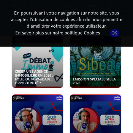
Cette radio est disponible en application android ! Appuyez ci-
RadioTerritoria
La radio des territoires
dessous pour l'installer.
En poursuivant votre navigation sur notre site, vous
acceptez l’utilisation de cookies afin de nous permettre
PODCASTS
Non merci
Télécharger l'application
d’améliorer votre expérience utilisateur.
En savoir plus sur notre politique Cookies
OK
CRÉER UNE AGENCE
IMMOBILIÈRE EN 2026 :
FOLIE OU FORMIDABLE
EMISSION SPÉCIALE SIBCA
OPPORTUNITÉ ?
2026