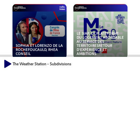
LE SIAP, LA PLATEFORME
DU LOGEMENT ABORDABLE
AU SERVICE DES
SOPHIA ET LORENZO DE LA
TERRITOIRESRETOUR
ROCHEFOUCAULD, RHEA
D'EXPÉRIENCE ET
CONSEIL
AMBITIONS
The Weather Station - Subdivisions
POLLUANTS : DE LA
NOUVEAUX RISQUES :
TOITURE AUX FONDATIONS,
QUELLES ASSURANCES
COMMENT SÉCURISER VOS
POUR NOS ENTREPRISES ?
ACTIFS IMMOBILIER ?