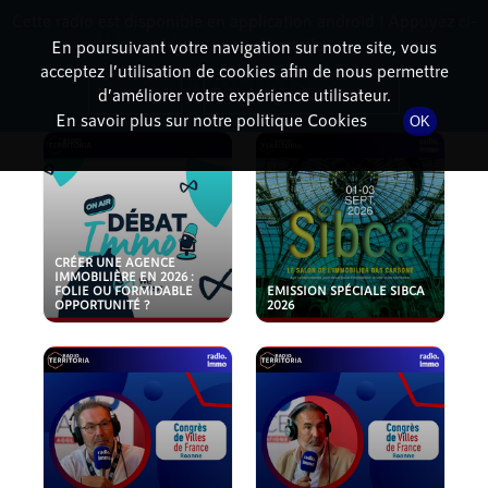
Cette radio est disponible en application android ! Appuyez ci-
RadioTerritoria
La radio des territoires
dessous pour l'installer.
En poursuivant votre navigation sur notre site, vous
acceptez l’utilisation de cookies afin de nous permettre
PODCASTS
Non merci
Télécharger l'application
d’améliorer votre expérience utilisateur.
En savoir plus sur notre politique Cookies
OK
CRÉER UNE AGENCE
IMMOBILIÈRE EN 2026 :
FOLIE OU FORMIDABLE
EMISSION SPÉCIALE SIBCA
OPPORTUNITÉ ?
2026