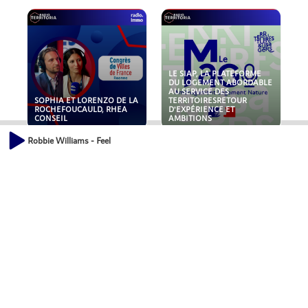
LE SIAP, LA PLATEFORME
DU LOGEMENT ABORDABLE
AU SERVICE DES
SOPHIA ET LORENZO DE LA
TERRITOIRESRETOUR
ROCHEFOUCAULD, RHEA
D'EXPÉRIENCE ET
CONSEIL
AMBITIONS
Robbie Williams - Feel
POLLUANTS : DE LA
NOUVEAUX RISQUES :
TOITURE AUX FONDATIONS,
QUELLES ASSURANCES
COMMENT SÉCURISER VOS
POUR NOS ENTREPRISES ?
ACTIFS IMMOBILIER ?