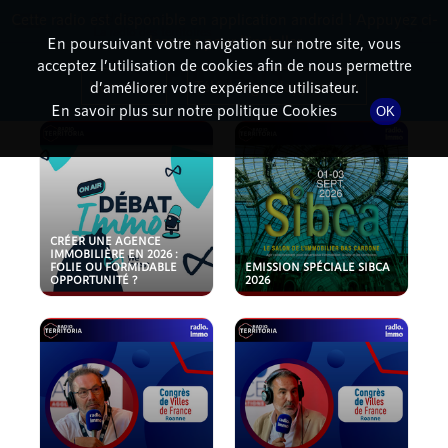
Cette radio est disponible en application android ! Appuyez ci-
RadioTerritoria
La radio des territoires
dessous pour l'installer.
En poursuivant votre navigation sur notre site, vous
acceptez l’utilisation de cookies afin de nous permettre
PODCASTS
Non merci
Télécharger l'application
d’améliorer votre expérience utilisateur.
En savoir plus sur notre politique Cookies
OK
CRÉER UNE AGENCE
IMMOBILIÈRE EN 2026 :
FOLIE OU FORMIDABLE
EMISSION SPÉCIALE SIBCA
OPPORTUNITÉ ?
2026