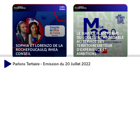
LE SIAP, LA PLATEFORME
DU LOGEMENT ABORDABLE
AU SERVICE DES
SOPHIA ET LORENZO DE LA
TERRITOIRESRETOUR
ROCHEFOUCAULD, RHEA
D'EXPÉRIENCE ET
CONSEIL
AMBITIONS
Parlons Tertiaire - Emission du 20 Juillet 2022
POLLUANTS : DE LA
NOUVEAUX RISQUES :
TOITURE AUX FONDATIONS,
QUELLES ASSURANCES
COMMENT SÉCURISER VOS
POUR NOS ENTREPRISES ?
ACTIFS IMMOBILIER ?