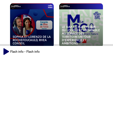
LE SIAP, LA PLATEFORME
DU LOGEMENT ABORDABLE
AU SERVICE DES
SOPHIA ET LORENZO DE LA
TERRITOIRESRETOUR
ROCHEFOUCAULD, RHEA
D'EXPÉRIENCE ET
CONSEIL
AMBITIONS
Flash info - Flash info
POLLUANTS : DE LA
NOUVEAUX RISQUES :
TOITURE AUX FONDATIONS,
QUELLES ASSURANCES
COMMENT SÉCURISER VOS
POUR NOS ENTREPRISES ?
ACTIFS IMMOBILIER ?