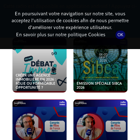
Cette radio est disponible en application android ! Appuyez ci-
RadioTerritoria
La radio des territoires
dessous pour l'installer.
En poursuivant votre navigation sur notre site, vous
acceptez l’utilisation de cookies afin de nous permettre
PODCASTS
Non merci
Télécharger l'application
d’améliorer votre expérience utilisateur.
En savoir plus sur notre politique Cookies
OK
CRÉER UNE AGENCE
IMMOBILIÈRE EN 2026 :
FOLIE OU FORMIDABLE
EMISSION SPÉCIALE SIBCA
OPPORTUNITÉ ?
2026