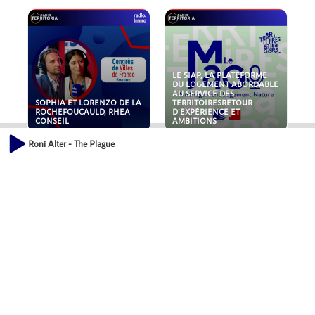
LE SIAP, LA PLATEFORME
DU LOGEMENT ABORDABLE
AU SERVICE DES
SOPHIA ET LORENZO DE LA
TERRITOIRESRETOUR
ROCHEFOUCAULD, RHEA
D'EXPÉRIENCE ET
CONSEIL
AMBITIONS
Roni Alter - The Plague
POLLUANTS : DE LA
NOUVEAUX RISQUES :
TOITURE AUX FONDATIONS,
QUELLES ASSURANCES
COMMENT SÉCURISER VOS
POUR NOS ENTREPRISES ?
ACTIFS IMMOBILIER ?