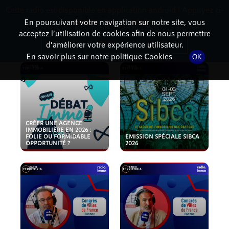
Cette radio est disponible en application android ! Appuyez ci-
RadioTerritoria
La radio des territoires
dessous pour l'installer.
En poursuivant votre navigation sur notre site, vous
acceptez l’utilisation de cookies afin de nous permettre
PODCASTS
Non merci
Télécharger l'application
d’améliorer votre expérience utilisateur.
En savoir plus sur notre politique Cookies
OK
CRÉER UNE AGENCE
IMMOBILIÈRE EN 2026 :
FOLIE OU FORMIDABLE
EMISSION SPÉCIALE SIBCA
OPPORTUNITÉ ?
2026