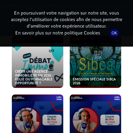
Cette radio est disponible en application android ! Appuyez ci-
RadioTerritoria
La radio des territoires
dessous pour l'installer.
En poursuivant votre navigation sur notre site, vous
acceptez l’utilisation de cookies afin de nous permettre
PODCASTS
Non merci
Télécharger l'application
d’améliorer votre expérience utilisateur.
En savoir plus sur notre politique Cookies
OK
CRÉER UNE AGENCE
IMMOBILIÈRE EN 2026 :
FOLIE OU FORMIDABLE
EMISSION SPÉCIALE SIBCA
OPPORTUNITÉ ?
2026