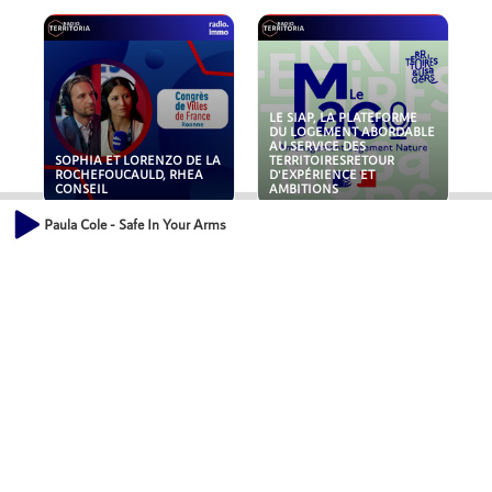
LE SIAP, LA PLATEFORME
DU LOGEMENT ABORDABLE
AU SERVICE DES
SOPHIA ET LORENZO DE LA
TERRITOIRESRETOUR
ROCHEFOUCAULD, RHEA
D'EXPÉRIENCE ET
CONSEIL
AMBITIONS
Paula Cole - Safe In Your Arms
POLLUANTS : DE LA
NOUVEAUX RISQUES :
TOITURE AUX FONDATIONS,
QUELLES ASSURANCES
COMMENT SÉCURISER VOS
POUR NOS ENTREPRISES ?
ACTIFS IMMOBILIER ?