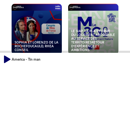
LE SIAP, LA PLATEFORME
DU LOGEMENT ABORDABLE
AU SERVICE DES
SOPHIA ET LORENZO DE LA
TERRITOIRESRETOUR
ROCHEFOUCAULD, RHEA
D'EXPÉRIENCE ET
CONSEIL
AMBITIONS
America - Tin man
POLLUANTS : DE LA
NOUVEAUX RISQUES :
TOITURE AUX FONDATIONS,
QUELLES ASSURANCES
COMMENT SÉCURISER VOS
POUR NOS ENTREPRISES ?
ACTIFS IMMOBILIER ?