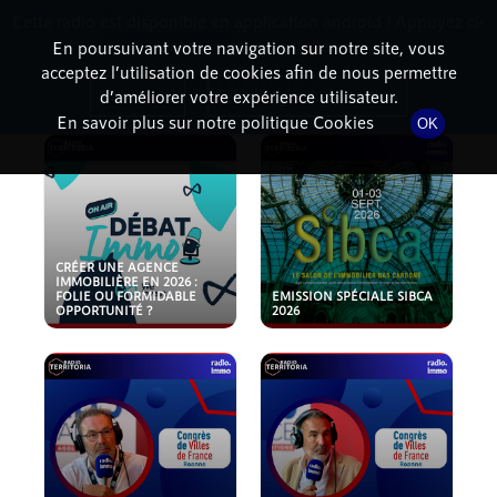
Cette radio est disponible en application android ! Appuyez ci-
RadioTerritoria
La radio des territoires
dessous pour l'installer.
En poursuivant votre navigation sur notre site, vous
acceptez l’utilisation de cookies afin de nous permettre
PODCASTS
Non merci
Télécharger l'application
d’améliorer votre expérience utilisateur.
En savoir plus sur notre politique Cookies
OK
CRÉER UNE AGENCE
IMMOBILIÈRE EN 2026 :
FOLIE OU FORMIDABLE
EMISSION SPÉCIALE SIBCA
OPPORTUNITÉ ?
2026