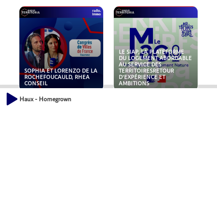
LE SIAP, LA PLATEFORME
DU LOGEMENT ABORDABLE
AU SERVICE DES
SOPHIA ET LORENZO DE LA
TERRITOIRESRETOUR
ROCHEFOUCAULD, RHEA
D'EXPÉRIENCE ET
CONSEIL
AMBITIONS
Haux - Homegrown
POLLUANTS : DE LA
NOUVEAUX RISQUES :
TOITURE AUX FONDATIONS,
QUELLES ASSURANCES
COMMENT SÉCURISER VOS
POUR NOS ENTREPRISES ?
ACTIFS IMMOBILIER ?