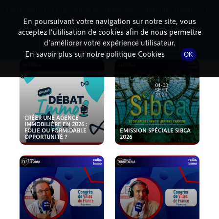
Cette radio est disponible en application android ! Appuyez ci-
RadioTerritoria
La radio des territoires
dessous pour l'installer.
En poursuivant votre navigation sur notre site, vous
acceptez l’utilisation de cookies afin de nous permettre
PODCASTS
Non merci
Télécharger l'application
d’améliorer votre expérience utilisateur.
En savoir plus sur notre politique Cookies
OK
CRÉER UNE AGENCE
IMMOBILIÈRE EN 2026 :
FOLIE OU FORMIDABLE
EMISSION SPÉCIALE SIBCA
OPPORTUNITÉ ?
2026