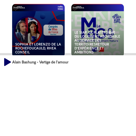
LE SIAP, LA PLATEFORME
DU LOGEMENT ABORDABLE
AU SERVICE DES
SOPHIA ET LORENZO DE LA
TERRITOIRESRETOUR
ROCHEFOUCAULD, RHEA
D'EXPÉRIENCE ET
CONSEIL
AMBITIONS
Alain Bashung - Vertige de l'amour
POLLUANTS : DE LA
NOUVEAUX RISQUES :
TOITURE AUX FONDATIONS,
QUELLES ASSURANCES
COMMENT SÉCURISER VOS
POUR NOS ENTREPRISES ?
ACTIFS IMMOBILIER ?