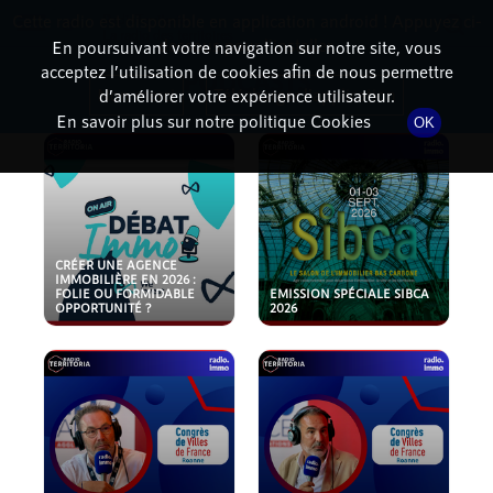
Cette radio est disponible en application android ! Appuyez ci-
RadioTerritoria
La radio des territoires
dessous pour l'installer.
En poursuivant votre navigation sur notre site, vous
acceptez l’utilisation de cookies afin de nous permettre
PODCASTS
Non merci
Télécharger l'application
d’améliorer votre expérience utilisateur.
En savoir plus sur notre politique Cookies
OK
CRÉER UNE AGENCE
IMMOBILIÈRE EN 2026 :
FOLIE OU FORMIDABLE
EMISSION SPÉCIALE SIBCA
OPPORTUNITÉ ?
2026