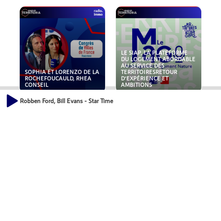
LE SIAP, LA PLATEFORME
DU LOGEMENT ABORDABLE
AU SERVICE DES
SOPHIA ET LORENZO DE LA
TERRITOIRESRETOUR
ROCHEFOUCAULD, RHEA
D'EXPÉRIENCE ET
CONSEIL
AMBITIONS
Robben Ford, Bill Evans - Star Time
POLLUANTS : DE LA
NOUVEAUX RISQUES :
TOITURE AUX FONDATIONS,
QUELLES ASSURANCES
COMMENT SÉCURISER VOS
POUR NOS ENTREPRISES ?
ACTIFS IMMOBILIER ?