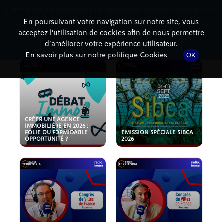
Cette radio est disponible en application android ! Appuyez ci-
RadioTerritoria
La radio des territoires
dessous pour l'installer.
En poursuivant votre navigation sur notre site, vous
acceptez l’utilisation de cookies afin de nous permettre
PODCASTS
Non merci
Télécharger l'application
d’améliorer votre expérience utilisateur.
En savoir plus sur notre politique Cookies
OK
CRÉER UNE AGENCE
IMMOBILIÈRE EN 2026 :
FOLIE OU FORMIDABLE
EMISSION SPÉCIALE SIBCA
OPPORTUNITÉ ?
2026