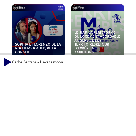
LE SIAP, LA PLATEFORME
DU LOGEMENT ABORDABLE
AU SERVICE DES
SOPHIA ET LORENZO DE LA
TERRITOIRESRETOUR
ROCHEFOUCAULD, RHEA
D'EXPÉRIENCE ET
CONSEIL
AMBITIONS
Carlos Santana - Havana moon
POLLUANTS : DE LA
NOUVEAUX RISQUES :
TOITURE AUX FONDATIONS,
QUELLES ASSURANCES
COMMENT SÉCURISER VOS
POUR NOS ENTREPRISES ?
ACTIFS IMMOBILIER ?