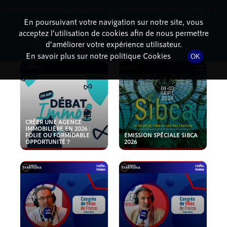
Cette radio est disponible en application android ! Appuyez ci-
RadioTerritoria
La radio des territoires
dessous pour l'installer.
En poursuivant votre navigation sur notre site, vous
acceptez l’utilisation de cookies afin de nous permettre
PODCASTS
Non merci
Télécharger l'application
d’améliorer votre expérience utilisateur.
En savoir plus sur notre politique Cookies
OK
CRÉER UNE AGENCE
IMMOBILIÈRE EN 2026 :
FOLIE OU FORMIDABLE
EMISSION SPÉCIALE SIBCA
OPPORTUNITÉ ?
2026