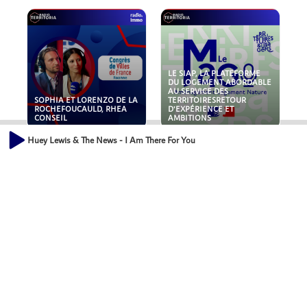
LE SIAP, LA PLATEFORME
DU LOGEMENT ABORDABLE
AU SERVICE DES
SOPHIA ET LORENZO DE LA
TERRITOIRESRETOUR
ROCHEFOUCAULD, RHEA
D'EXPÉRIENCE ET
CONSEIL
AMBITIONS
Huey Lewis & The News - I Am There For You
POLLUANTS : DE LA
NOUVEAUX RISQUES :
TOITURE AUX FONDATIONS,
QUELLES ASSURANCES
COMMENT SÉCURISER VOS
POUR NOS ENTREPRISES ?
ACTIFS IMMOBILIER ?