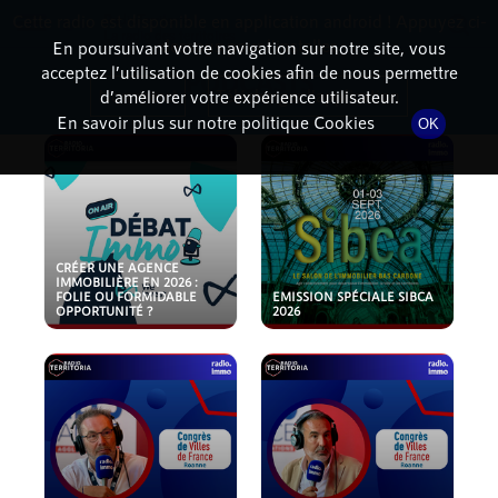
Cette radio est disponible en application android ! Appuyez ci-
RadioTerritoria
La radio des territoires
dessous pour l'installer.
En poursuivant votre navigation sur notre site, vous
acceptez l’utilisation de cookies afin de nous permettre
PODCASTS
Non merci
Télécharger l'application
d’améliorer votre expérience utilisateur.
En savoir plus sur notre politique Cookies
OK
CRÉER UNE AGENCE
IMMOBILIÈRE EN 2026 :
FOLIE OU FORMIDABLE
EMISSION SPÉCIALE SIBCA
OPPORTUNITÉ ?
2026