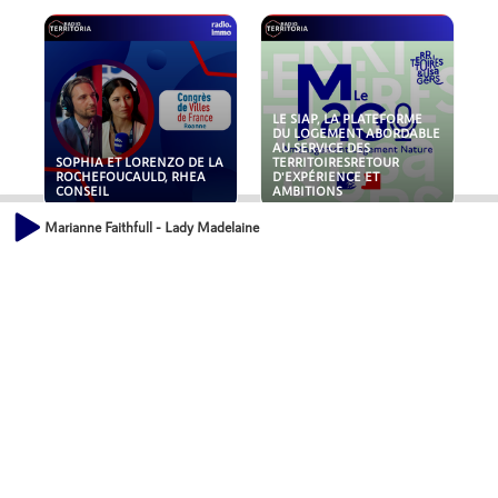
LE SIAP, LA PLATEFORME
DU LOGEMENT ABORDABLE
AU SERVICE DES
SOPHIA ET LORENZO DE LA
TERRITOIRESRETOUR
ROCHEFOUCAULD, RHEA
D'EXPÉRIENCE ET
CONSEIL
AMBITIONS
Marianne Faithfull - Lady Madelaine
POLLUANTS : DE LA
NOUVEAUX RISQUES :
TOITURE AUX FONDATIONS,
QUELLES ASSURANCES
COMMENT SÉCURISER VOS
POUR NOS ENTREPRISES ?
ACTIFS IMMOBILIER ?