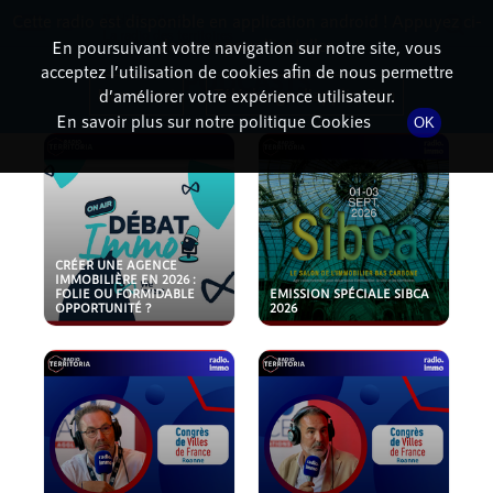
Cette radio est disponible en application android ! Appuyez ci-
RadioTerritoria
La radio des territoires
dessous pour l'installer.
En poursuivant votre navigation sur notre site, vous
acceptez l’utilisation de cookies afin de nous permettre
PODCASTS
Non merci
Télécharger l'application
d’améliorer votre expérience utilisateur.
En savoir plus sur notre politique Cookies
OK
CRÉER UNE AGENCE
IMMOBILIÈRE EN 2026 :
FOLIE OU FORMIDABLE
EMISSION SPÉCIALE SIBCA
OPPORTUNITÉ ?
2026