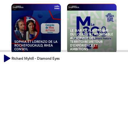
LE SIAP, LA PLATEFORME
DU LOGEMENT ABORDABLE
AU SERVICE DES
SOPHIA ET LORENZO DE LA
TERRITOIRESRETOUR
ROCHEFOUCAULD, RHEA
D'EXPÉRIENCE ET
CONSEIL
AMBITIONS
Richard Myhill - Diamond Eyes
POLLUANTS : DE LA
NOUVEAUX RISQUES :
TOITURE AUX FONDATIONS,
QUELLES ASSURANCES
COMMENT SÉCURISER VOS
POUR NOS ENTREPRISES ?
ACTIFS IMMOBILIER ?