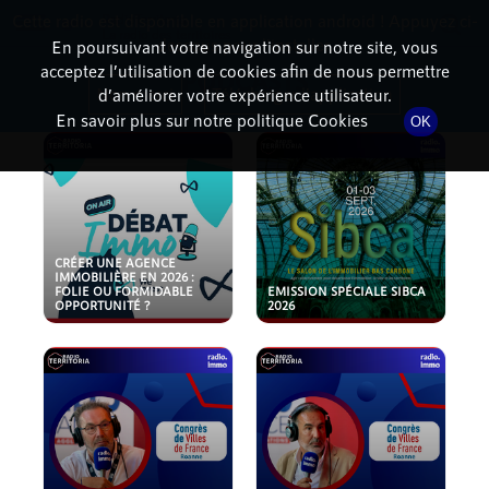
Cette radio est disponible en application android ! Appuyez ci-
RadioTerritoria
La radio des territoires
dessous pour l'installer.
En poursuivant votre navigation sur notre site, vous
acceptez l’utilisation de cookies afin de nous permettre
PODCASTS
Non merci
Télécharger l'application
d’améliorer votre expérience utilisateur.
En savoir plus sur notre politique Cookies
OK
CRÉER UNE AGENCE
IMMOBILIÈRE EN 2026 :
FOLIE OU FORMIDABLE
EMISSION SPÉCIALE SIBCA
OPPORTUNITÉ ?
2026