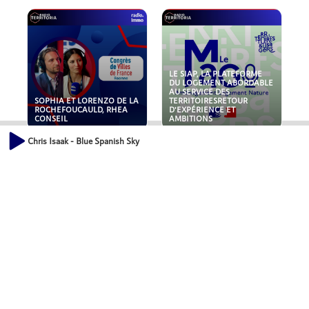
LE SIAP, LA PLATEFORME
DU LOGEMENT ABORDABLE
AU SERVICE DES
SOPHIA ET LORENZO DE LA
TERRITOIRESRETOUR
ROCHEFOUCAULD, RHEA
D'EXPÉRIENCE ET
CONSEIL
AMBITIONS
Chris Isaak - Blue Spanish Sky
POLLUANTS : DE LA
NOUVEAUX RISQUES :
TOITURE AUX FONDATIONS,
QUELLES ASSURANCES
COMMENT SÉCURISER VOS
POUR NOS ENTREPRISES ?
ACTIFS IMMOBILIER ?