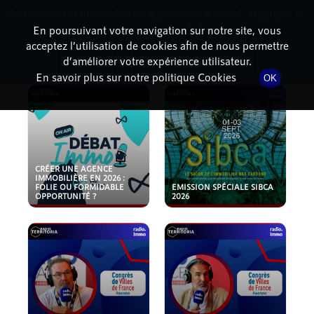
Cette radio est disponible en application android ! Appuyez ci-
RadioTerritoria
La radio des territoires
dessous pour l'installer.
En poursuivant votre navigation sur notre site, vous
acceptez l’utilisation de cookies afin de nous permettre
PODCASTS
Non merci
Télécharger l'application
d’améliorer votre expérience utilisateur.
En savoir plus sur notre politique Cookies
OK
CRÉER UNE AGENCE
IMMOBILIÈRE EN 2026 :
FOLIE OU FORMIDABLE
EMISSION SPÉCIALE SIBCA
OPPORTUNITÉ ?
2026