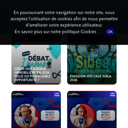
Cette radio est disponible en application android ! Appuyez ci-
RadioTerritoria
La radio des territoires
dessous pour l'installer.
En poursuivant votre navigation sur notre site, vous
acceptez l’utilisation de cookies afin de nous permettre
PODCASTS
Non merci
Télécharger l'application
d’améliorer votre expérience utilisateur.
En savoir plus sur notre politique Cookies
OK
CRÉER UNE AGENCE
IMMOBILIÈRE EN 2026 :
FOLIE OU FORMIDABLE
EMISSION SPÉCIALE SIBCA
OPPORTUNITÉ ?
2026