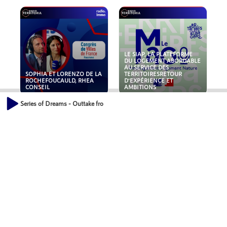
LE SIAP, LA PLATEFORME
DU LOGEMENT ABORDABLE
AU SERVICE DES
SOPHIA ET LORENZO DE LA
TERRITOIRESRETOUR
ROCHEFOUCAULD, RHEA
D'EXPÉRIENCE ET
CONSEIL
AMBITIONS
Series of Dreams - Outtake fro
POLLUANTS : DE LA
NOUVEAUX RISQUES :
TOITURE AUX FONDATIONS,
QUELLES ASSURANCES
COMMENT SÉCURISER VOS
POUR NOS ENTREPRISES ?
ACTIFS IMMOBILIER ?