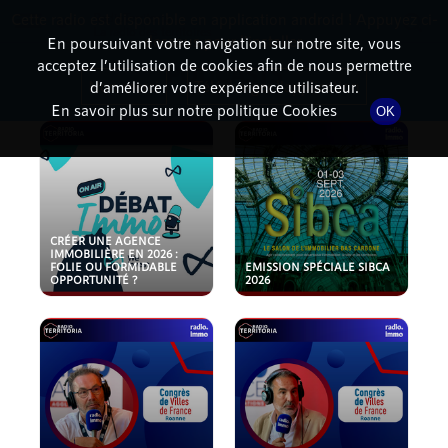
Cette radio est disponible en application android ! Appuyez ci-
RadioTerritoria
La radio des territoires
dessous pour l'installer.
En poursuivant votre navigation sur notre site, vous
acceptez l’utilisation de cookies afin de nous permettre
PODCASTS
Non merci
Télécharger l'application
d’améliorer votre expérience utilisateur.
En savoir plus sur notre politique Cookies
OK
CRÉER UNE AGENCE
IMMOBILIÈRE EN 2026 :
FOLIE OU FORMIDABLE
EMISSION SPÉCIALE SIBCA
OPPORTUNITÉ ?
2026