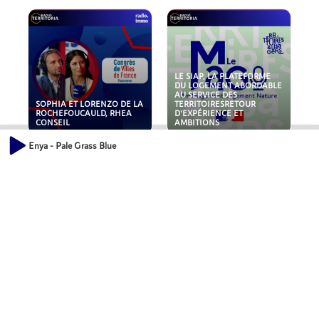
LE SIAP, LA PLATEFORME
DU LOGEMENT ABORDABLE
AU SERVICE DES
SOPHIA ET LORENZO DE LA
TERRITOIRESRETOUR
ROCHEFOUCAULD, RHEA
D'EXPÉRIENCE ET
CONSEIL
AMBITIONS
Enya - Pale Grass Blue
POLLUANTS : DE LA
NOUVEAUX RISQUES :
TOITURE AUX FONDATIONS,
QUELLES ASSURANCES
COMMENT SÉCURISER VOS
POUR NOS ENTREPRISES ?
ACTIFS IMMOBILIER ?