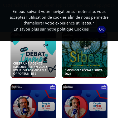
Cette radio est disponible en application android ! Appuyez ci-
RadioTerritoria
La radio des territoires
dessous pour l'installer.
En poursuivant votre navigation sur notre site, vous
acceptez l’utilisation de cookies afin de nous permettre
PODCASTS
Non merci
Télécharger l'application
d’améliorer votre expérience utilisateur.
En savoir plus sur notre politique Cookies
OK
CRÉER UNE AGENCE
IMMOBILIÈRE EN 2026 :
FOLIE OU FORMIDABLE
EMISSION SPÉCIALE SIBCA
OPPORTUNITÉ ?
2026