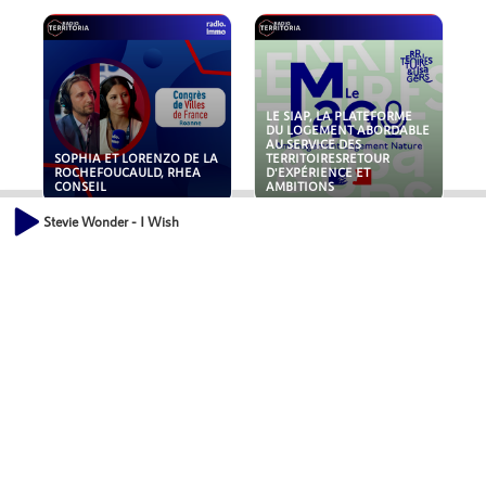
LE SIAP, LA PLATEFORME
DU LOGEMENT ABORDABLE
AU SERVICE DES
SOPHIA ET LORENZO DE LA
TERRITOIRESRETOUR
ROCHEFOUCAULD, RHEA
D'EXPÉRIENCE ET
CONSEIL
AMBITIONS
Stevie Wonder - I Wish
POLLUANTS : DE LA
NOUVEAUX RISQUES :
TOITURE AUX FONDATIONS,
QUELLES ASSURANCES
COMMENT SÉCURISER VOS
POUR NOS ENTREPRISES ?
ACTIFS IMMOBILIER ?