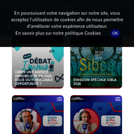
Cette radio est disponible en application android ! Appuyez ci-
RadioTerritoria
La radio des territoires
dessous pour l'installer.
En poursuivant votre navigation sur notre site, vous
acceptez l’utilisation de cookies afin de nous permettre
PODCASTS
Non merci
Télécharger l'application
d’améliorer votre expérience utilisateur.
En savoir plus sur notre politique Cookies
OK
CRÉER UNE AGENCE
IMMOBILIÈRE EN 2026 :
FOLIE OU FORMIDABLE
EMISSION SPÉCIALE SIBCA
OPPORTUNITÉ ?
2026