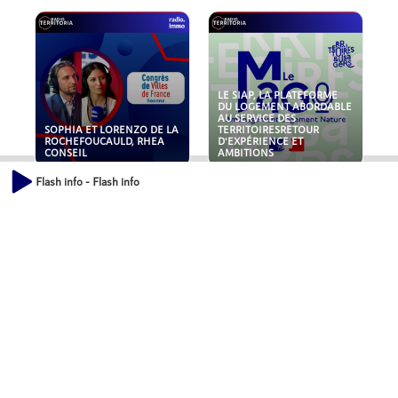
LE SIAP, LA PLATEFORME
DU LOGEMENT ABORDABLE
AU SERVICE DES
SOPHIA ET LORENZO DE LA
TERRITOIRESRETOUR
ROCHEFOUCAULD, RHEA
D'EXPÉRIENCE ET
CONSEIL
AMBITIONS
Flash info - Flash info
POLLUANTS : DE LA
NOUVEAUX RISQUES :
TOITURE AUX FONDATIONS,
QUELLES ASSURANCES
COMMENT SÉCURISER VOS
POUR NOS ENTREPRISES ?
ACTIFS IMMOBILIER ?