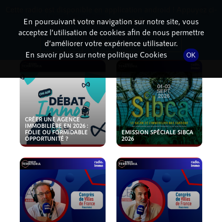
Cette radio est disponible en application android ! Appuyez ci-
RadioTerritoria
La radio des territoires
dessous pour l'installer.
En poursuivant votre navigation sur notre site, vous
acceptez l’utilisation de cookies afin de nous permettre
PODCASTS
Non merci
Télécharger l'application
d’améliorer votre expérience utilisateur.
En savoir plus sur notre politique Cookies
OK
CRÉER UNE AGENCE
IMMOBILIÈRE EN 2026 :
FOLIE OU FORMIDABLE
EMISSION SPÉCIALE SIBCA
OPPORTUNITÉ ?
2026