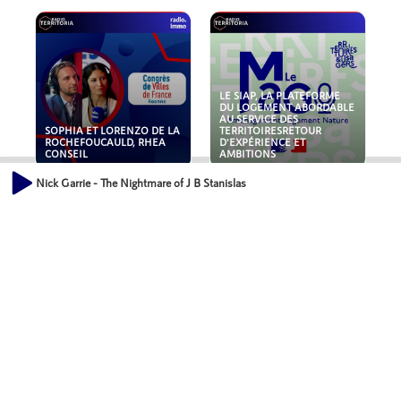
LE SIAP, LA PLATEFORME
DU LOGEMENT ABORDABLE
AU SERVICE DES
SOPHIA ET LORENZO DE LA
TERRITOIRESRETOUR
ROCHEFOUCAULD, RHEA
D'EXPÉRIENCE ET
CONSEIL
AMBITIONS
Nick Garrie - The Nightmare of J B Stanislas
POLLUANTS : DE LA
NOUVEAUX RISQUES :
TOITURE AUX FONDATIONS,
QUELLES ASSURANCES
COMMENT SÉCURISER VOS
POUR NOS ENTREPRISES ?
ACTIFS IMMOBILIER ?