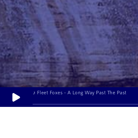
♪ Stevie Wonder - Can We Fix Our Nation's B