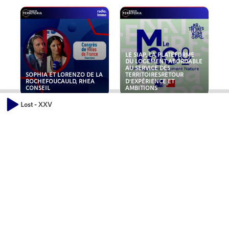
LE SIAP, LA PLATEFORME
DU LOGEMENT ABORDABLE
AU SERVICE DES
SOPHIA ET LORENZO DE LA
TERRITOIRESRETOUR
ROCHEFOUCAULD, RHEA
D'EXPÉRIENCE ET
CONSEIL
AMBITIONS
Lost - XXV
POLLUANTS : DE LA
NOUVEAUX RISQUES :
TOITURE AUX FONDATIONS,
QUELLES ASSURANCES
COMMENT SÉCURISER VOS
POUR NOS ENTREPRISES ?
ACTIFS IMMOBILIER ?