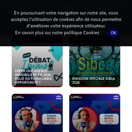
Cette radio est disponible en application android ! Appuyez ci-
RadioTerritoria
La radio des territoires
dessous pour l'installer.
En poursuivant votre navigation sur notre site, vous
acceptez l’utilisation de cookies afin de nous permettre
PODCASTS
Non merci
Télécharger l'application
d’améliorer votre expérience utilisateur.
En savoir plus sur notre politique Cookies
OK
CRÉER UNE AGENCE
IMMOBILIÈRE EN 2026 :
FOLIE OU FORMIDABLE
EMISSION SPÉCIALE SIBCA
OPPORTUNITÉ ?
2026