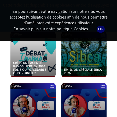
Cette radio est disponible en application android ! Appuyez ci-
RadioTerritoria
La radio des territoires
dessous pour l'installer.
En poursuivant votre navigation sur notre site, vous
acceptez l’utilisation de cookies afin de nous permettre
PODCASTS
Non merci
Télécharger l'application
d’améliorer votre expérience utilisateur.
En savoir plus sur notre politique Cookies
OK
CRÉER UNE AGENCE
IMMOBILIÈRE EN 2026 :
FOLIE OU FORMIDABLE
EMISSION SPÉCIALE SIBCA
OPPORTUNITÉ ?
2026