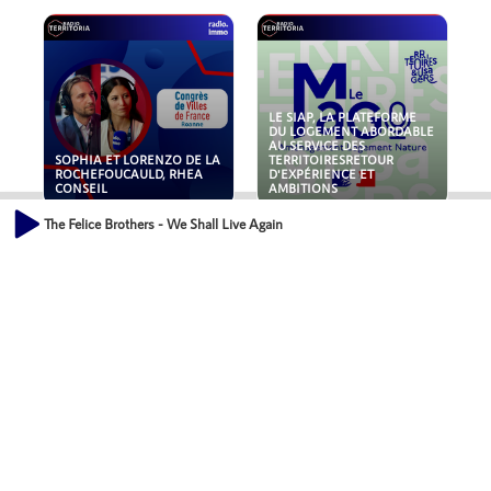
LE SIAP, LA PLATEFORME
DU LOGEMENT ABORDABLE
AU SERVICE DES
SOPHIA ET LORENZO DE LA
TERRITOIRESRETOUR
ROCHEFOUCAULD, RHEA
D'EXPÉRIENCE ET
CONSEIL
AMBITIONS
The Felice Brothers - We Shall Live Again
POLLUANTS : DE LA
NOUVEAUX RISQUES :
TOITURE AUX FONDATIONS,
QUELLES ASSURANCES
COMMENT SÉCURISER VOS
POUR NOS ENTREPRISES ?
ACTIFS IMMOBILIER ?