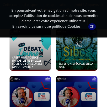
Cette radio est disponible en application android ! Appuyez ci-
RadioTerritoria
La radio des territoires
dessous pour l'installer.
En poursuivant votre navigation sur notre site, vous
acceptez l’utilisation de cookies afin de nous permettre
PODCASTS
Non merci
Télécharger l'application
d’améliorer votre expérience utilisateur.
En savoir plus sur notre politique Cookies
OK
CRÉER UNE AGENCE
IMMOBILIÈRE EN 2026 :
FOLIE OU FORMIDABLE
EMISSION SPÉCIALE SIBCA
OPPORTUNITÉ ?
2026