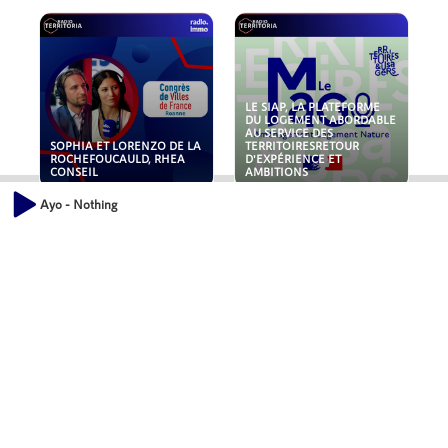
LE SIAP, LA PLATEFORME
DU LOGEMENT ABORDABLE
AU SERVICE DES
SOPHIA ET LORENZO DE LA
TERRITOIRESRETOUR
ROCHEFOUCAULD, RHEA
D'EXPÉRIENCE ET
CONSEIL
AMBITIONS
Ayo - Nothing
POLLUANTS : DE LA
NOUVEAUX RISQUES :
TOITURE AUX FONDATIONS,
QUELLES ASSURANCES
COMMENT SÉCURISER VOS
POUR NOS ENTREPRISES ?
ACTIFS IMMOBILIER ?