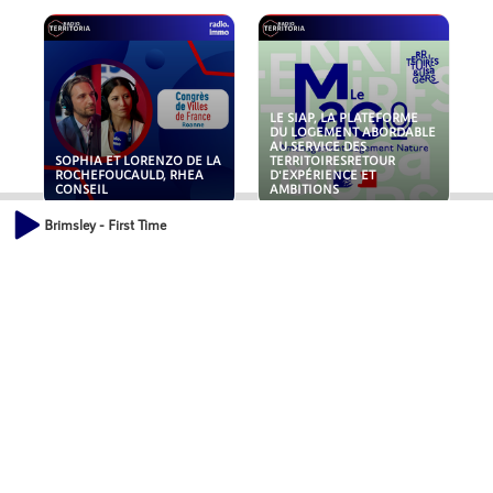
LE SIAP, LA PLATEFORME
DU LOGEMENT ABORDABLE
AU SERVICE DES
SOPHIA ET LORENZO DE LA
TERRITOIRESRETOUR
ROCHEFOUCAULD, RHEA
D'EXPÉRIENCE ET
CONSEIL
AMBITIONS
Brimsley - First Time
POLLUANTS : DE LA
NOUVEAUX RISQUES :
TOITURE AUX FONDATIONS,
QUELLES ASSURANCES
COMMENT SÉCURISER VOS
POUR NOS ENTREPRISES ?
ACTIFS IMMOBILIER ?