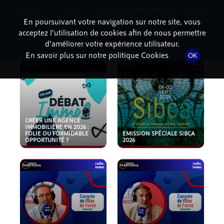
Cette radio est disponible en application android ! Appuyez ci-
RadioTerritoria
La radio des territoires
dessous pour l'installer.
En poursuivant votre navigation sur notre site, vous
acceptez l’utilisation de cookies afin de nous permettre
PODCASTS
Non merci
Télécharger l'application
d’améliorer votre expérience utilisateur.
En savoir plus sur notre politique Cookies
OK
CRÉER UNE AGENCE
IMMOBILIÈRE EN 2026 :
FOLIE OU FORMIDABLE
EMISSION SPÉCIALE SIBCA
OPPORTUNITÉ ?
2026