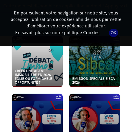
Cette radio est disponible en application android ! Appuyez ci-
RadioTerritoria
La radio des territoires
dessous pour l'installer.
En poursuivant votre navigation sur notre site, vous
acceptez l’utilisation de cookies afin de nous permettre
PODCASTS
Non merci
Télécharger l'application
d’améliorer votre expérience utilisateur.
En savoir plus sur notre politique Cookies
OK
CRÉER UNE AGENCE
IMMOBILIÈRE EN 2026 :
FOLIE OU FORMIDABLE
EMISSION SPÉCIALE SIBCA
OPPORTUNITÉ ?
2026