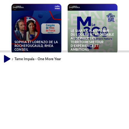
LE SIAP, LA PLATEFORME
DU LOGEMENT ABORDABLE
AU SERVICE DES
SOPHIA ET LORENZO DE LA
TERRITOIRESRETOUR
ROCHEFOUCAULD, RHEA
D'EXPÉRIENCE ET
CONSEIL
AMBITIONS
♪ Tame Impala - One More Year
POLLUANTS : DE LA
NOUVEAUX RISQUES :
TOITURE AUX FONDATIONS,
QUELLES ASSURANCES
COMMENT SÉCURISER VOS
POUR NOS ENTREPRISES ?
ACTIFS IMMOBILIER ?