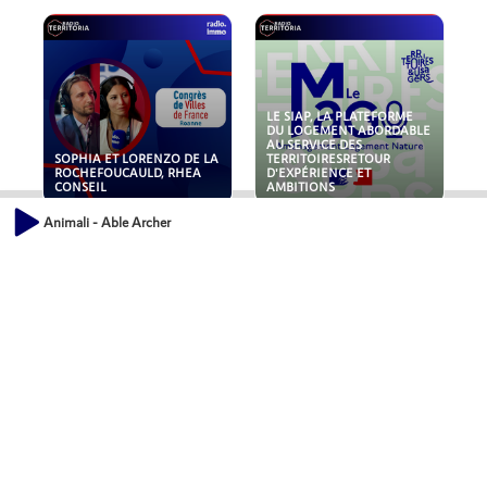
LE SIAP, LA PLATEFORME
DU LOGEMENT ABORDABLE
AU SERVICE DES
SOPHIA ET LORENZO DE LA
TERRITOIRESRETOUR
ROCHEFOUCAULD, RHEA
D'EXPÉRIENCE ET
CONSEIL
AMBITIONS
Animali - Able Archer
POLLUANTS : DE LA
NOUVEAUX RISQUES :
TOITURE AUX FONDATIONS,
QUELLES ASSURANCES
COMMENT SÉCURISER VOS
POUR NOS ENTREPRISES ?
ACTIFS IMMOBILIER ?