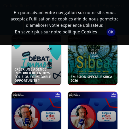
Cette radio est disponible en application android ! Appuyez ci-
RadioTerritoria
La radio des territoires
dessous pour l'installer.
En poursuivant votre navigation sur notre site, vous
acceptez l’utilisation de cookies afin de nous permettre
PODCASTS
Non merci
Télécharger l'application
d’améliorer votre expérience utilisateur.
En savoir plus sur notre politique Cookies
OK
CRÉER UNE AGENCE
IMMOBILIÈRE EN 2026 :
FOLIE OU FORMIDABLE
EMISSION SPÉCIALE SIBCA
OPPORTUNITÉ ?
2026