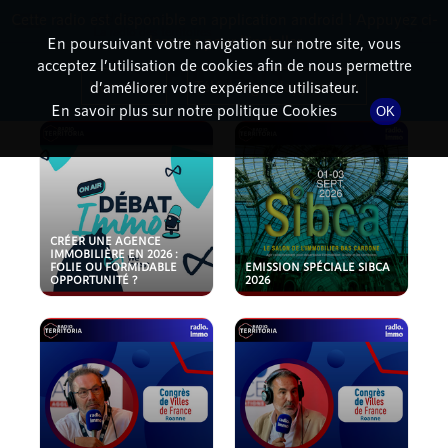
Cette radio est disponible en application android ! Appuyez ci-
RadioTerritoria
La radio des territoires
dessous pour l'installer.
En poursuivant votre navigation sur notre site, vous
acceptez l’utilisation de cookies afin de nous permettre
PODCASTS
Non merci
Télécharger l'application
d’améliorer votre expérience utilisateur.
En savoir plus sur notre politique Cookies
OK
CRÉER UNE AGENCE
IMMOBILIÈRE EN 2026 :
FOLIE OU FORMIDABLE
EMISSION SPÉCIALE SIBCA
OPPORTUNITÉ ?
2026