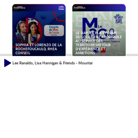
LE SIAP, LA PLATEFORME
DU LOGEMENT ABORDABLE
AU SERVICE DES
SOPHIA ET LORENZO DE LA
TERRITOIRESRETOUR
ROCHEFOUCAULD, RHEA
D'EXPÉRIENCE ET
CONSEIL
AMBITIONS
Lee Ranaldo, Lisa Hannigan & Friends - Mountains of the Moon
POLLUANTS : DE LA
NOUVEAUX RISQUES :
TOITURE AUX FONDATIONS,
QUELLES ASSURANCES
COMMENT SÉCURISER VOS
POUR NOS ENTREPRISES ?
ACTIFS IMMOBILIER ?