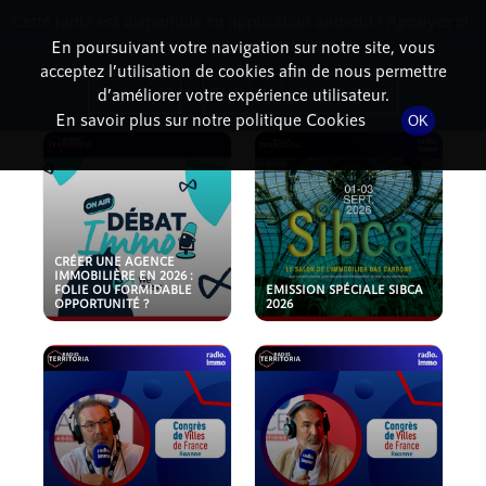
Cette radio est disponible en application android ! Appuyez ci-
RadioTerritoria
La radio des territoires
dessous pour l'installer.
En poursuivant votre navigation sur notre site, vous
acceptez l’utilisation de cookies afin de nous permettre
PODCASTS
Non merci
Télécharger l'application
d’améliorer votre expérience utilisateur.
En savoir plus sur notre politique Cookies
OK
CRÉER UNE AGENCE
IMMOBILIÈRE EN 2026 :
FOLIE OU FORMIDABLE
EMISSION SPÉCIALE SIBCA
OPPORTUNITÉ ?
2026