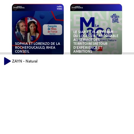
LE SIAP, LA PLATEFORME
DU LOGEMENT ABORDABLE
AU SERVICE DES
SOPHIA ET LORENZO DE LA
TERRITOIRESRETOUR
ROCHEFOUCAULD, RHEA
D'EXPÉRIENCE ET
CONSEIL
AMBITIONS
ZAYN - Natural
POLLUANTS : DE LA
NOUVEAUX RISQUES :
TOITURE AUX FONDATIONS,
QUELLES ASSURANCES
COMMENT SÉCURISER VOS
POUR NOS ENTREPRISES ?
ACTIFS IMMOBILIER ?