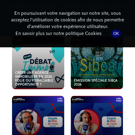
Cette radio est disponible en application android ! Appuyez ci-
RadioTerritoria
La radio des territoires
dessous pour l'installer.
En poursuivant votre navigation sur notre site, vous
acceptez l’utilisation de cookies afin de nous permettre
PODCASTS
Non merci
Télécharger l'application
d’améliorer votre expérience utilisateur.
En savoir plus sur notre politique Cookies
OK
CRÉER UNE AGENCE
IMMOBILIÈRE EN 2026 :
FOLIE OU FORMIDABLE
EMISSION SPÉCIALE SIBCA
OPPORTUNITÉ ?
2026