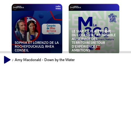
LE SIAP, LA PLATEFORME
DU LOGEMENT ABORDABLE
AU SERVICE DES
SOPHIA ET LORENZO DE LA
TERRITOIRESRETOUR
ROCHEFOUCAULD, RHEA
D'EXPÉRIENCE ET
CONSEIL
AMBITIONS
♪ Amy Macdonald - Down by the Water
POLLUANTS : DE LA
NOUVEAUX RISQUES :
TOITURE AUX FONDATIONS,
QUELLES ASSURANCES
COMMENT SÉCURISER VOS
POUR NOS ENTREPRISES ?
ACTIFS IMMOBILIER ?