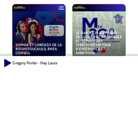
LE SIAP, LA PLATEFORME
DU LOGEMENT ABORDABLE
AU SERVICE DES
SOPHIA ET LORENZO DE LA
TERRITOIRESRETOUR
ROCHEFOUCAULD, RHEA
D'EXPÉRIENCE ET
CONSEIL
AMBITIONS
Gregory Porter - Hey Laura
POLLUANTS : DE LA
NOUVEAUX RISQUES :
TOITURE AUX FONDATIONS,
QUELLES ASSURANCES
COMMENT SÉCURISER VOS
POUR NOS ENTREPRISES ?
ACTIFS IMMOBILIER ?