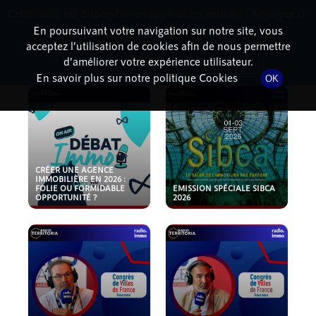
Cette radio est disponible en application android ! Appuyez ci-
RadioTerritoria
La radio des territoires
dessous pour l'installer.
En poursuivant votre navigation sur notre site, vous
acceptez l’utilisation de cookies afin de nous permettre
PODCASTS
Non merci
Télécharger l'application
d’améliorer votre expérience utilisateur.
En savoir plus sur notre politique Cookies
OK
CRÉER UNE AGENCE
IMMOBILIÈRE EN 2026 :
FOLIE OU FORMIDABLE
EMISSION SPÉCIALE SIBCA
OPPORTUNITÉ ?
2026