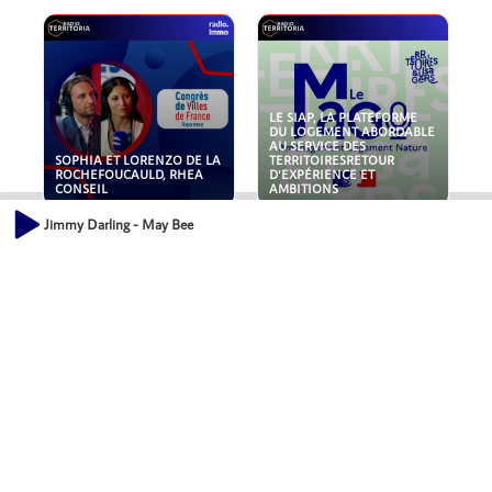
LE SIAP, LA PLATEFORME
DU LOGEMENT ABORDABLE
AU SERVICE DES
SOPHIA ET LORENZO DE LA
TERRITOIRESRETOUR
ROCHEFOUCAULD, RHEA
D'EXPÉRIENCE ET
CONSEIL
AMBITIONS
Jimmy Darling - May Bee
POLLUANTS : DE LA
NOUVEAUX RISQUES :
TOITURE AUX FONDATIONS,
QUELLES ASSURANCES
COMMENT SÉCURISER VOS
POUR NOS ENTREPRISES ?
ACTIFS IMMOBILIER ?