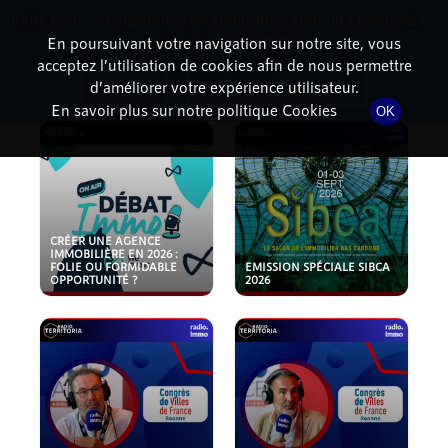
Cette radio est disponible en application android ! Appuyez ci-
RadioTerritoria
La radio des territoires
dessous pour l'installer.
En poursuivant votre navigation sur notre site, vous
acceptez l’utilisation de cookies afin de nous permettre
PODCASTS
Non merci
Télécharger l'application
d’améliorer votre expérience utilisateur.
En savoir plus sur notre politique Cookies
OK
CRÉER UNE AGENCE
IMMOBILIÈRE EN 2026 :
FOLIE OU FORMIDABLE
EMISSION SPÉCIALE SIBCA
OPPORTUNITÉ ?
2026