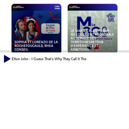
LE SIAP, LA PLATEFORME
DU LOGEMENT ABORDABLE
AU SERVICE DES
SOPHIA ET LORENZO DE LA
TERRITOIRESRETOUR
ROCHEFOUCAULD, RHEA
D'EXPÉRIENCE ET
CONSEIL
AMBITIONS
Elton John - I Guess That's Why They Call It The Blues
POLLUANTS : DE LA
NOUVEAUX RISQUES :
TOITURE AUX FONDATIONS,
QUELLES ASSURANCES
COMMENT SÉCURISER VOS
POUR NOS ENTREPRISES ?
ACTIFS IMMOBILIER ?