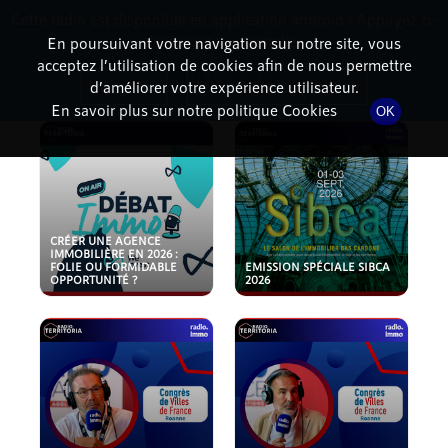
Cette radio est disponible en application android ! Appuyez ci-
RadioTerritoria
La radio des territoires
dessous pour l'installer.
En poursuivant votre navigation sur notre site, vous
acceptez l’utilisation de cookies afin de nous permettre
PODCASTS
Non merci
Télécharger l'application
d’améliorer votre expérience utilisateur.
En savoir plus sur notre politique Cookies
OK
CRÉER UNE AGENCE
IMMOBILIÈRE EN 2026 :
FOLIE OU FORMIDABLE
EMISSION SPÉCIALE SIBCA
OPPORTUNITÉ ?
2026