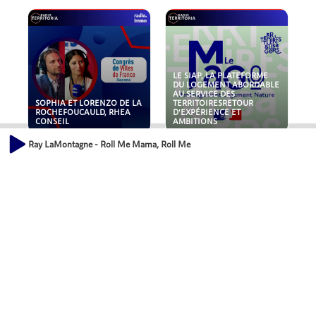
LE SIAP, LA PLATEFORME
DU LOGEMENT ABORDABLE
AU SERVICE DES
SOPHIA ET LORENZO DE LA
TERRITOIRESRETOUR
ROCHEFOUCAULD, RHEA
D'EXPÉRIENCE ET
CONSEIL
AMBITIONS
Ray LaMontagne - Roll Me Mama, Roll Me
POLLUANTS : DE LA
NOUVEAUX RISQUES :
TOITURE AUX FONDATIONS,
QUELLES ASSURANCES
COMMENT SÉCURISER VOS
POUR NOS ENTREPRISES ?
ACTIFS IMMOBILIER ?