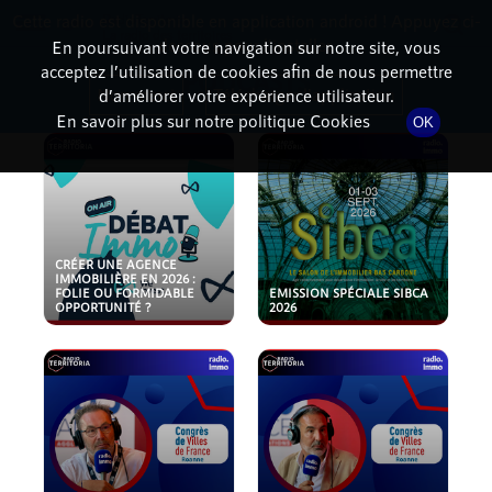
Cette radio est disponible en application android ! Appuyez ci-
RadioTerritoria
La radio des territoires
dessous pour l'installer.
En poursuivant votre navigation sur notre site, vous
acceptez l’utilisation de cookies afin de nous permettre
PODCASTS
Non merci
Télécharger l'application
d’améliorer votre expérience utilisateur.
En savoir plus sur notre politique Cookies
OK
CRÉER UNE AGENCE
IMMOBILIÈRE EN 2026 :
FOLIE OU FORMIDABLE
EMISSION SPÉCIALE SIBCA
OPPORTUNITÉ ?
2026