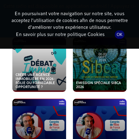
Cette radio est disponible en application android ! Appuyez ci-
RadioTerritoria
La radio des territoires
dessous pour l'installer.
En poursuivant votre navigation sur notre site, vous
acceptez l’utilisation de cookies afin de nous permettre
PODCASTS
Non merci
Télécharger l'application
d’améliorer votre expérience utilisateur.
En savoir plus sur notre politique Cookies
OK
CRÉER UNE AGENCE
IMMOBILIÈRE EN 2026 :
FOLIE OU FORMIDABLE
EMISSION SPÉCIALE SIBCA
OPPORTUNITÉ ?
2026