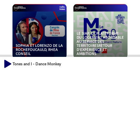
LE SIAP, LA PLATEFORME
DU LOGEMENT ABORDABLE
AU SERVICE DES
SOPHIA ET LORENZO DE LA
TERRITOIRESRETOUR
ROCHEFOUCAULD, RHEA
D'EXPÉRIENCE ET
CONSEIL
AMBITIONS
Tones and I - Dance Monkey
POLLUANTS : DE LA
NOUVEAUX RISQUES :
TOITURE AUX FONDATIONS,
QUELLES ASSURANCES
COMMENT SÉCURISER VOS
POUR NOS ENTREPRISES ?
ACTIFS IMMOBILIER ?