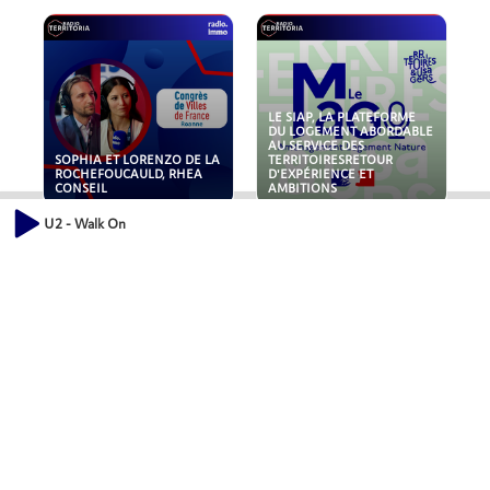
LE SIAP, LA PLATEFORME
DU LOGEMENT ABORDABLE
AU SERVICE DES
SOPHIA ET LORENZO DE LA
TERRITOIRESRETOUR
ROCHEFOUCAULD, RHEA
D'EXPÉRIENCE ET
CONSEIL
AMBITIONS
U2 - Walk On
POLLUANTS : DE LA
NOUVEAUX RISQUES :
TOITURE AUX FONDATIONS,
QUELLES ASSURANCES
COMMENT SÉCURISER VOS
POUR NOS ENTREPRISES ?
ACTIFS IMMOBILIER ?