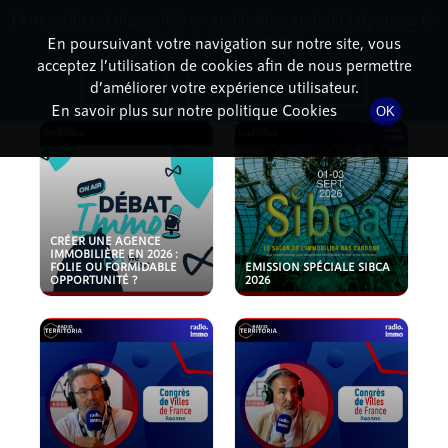
Cette radio est disponible en application android ! Appuyez ci-
RadioTerritoria
La radio des territoires
dessous pour l'installer.
En poursuivant votre navigation sur notre site, vous
acceptez l’utilisation de cookies afin de nous permettre
PODCASTS
Non merci
Télécharger l'application
d’améliorer votre expérience utilisateur.
En savoir plus sur notre politique Cookies
OK
CRÉER UNE AGENCE
IMMOBILIÈRE EN 2026 :
FOLIE OU FORMIDABLE
EMISSION SPÉCIALE SIBCA
OPPORTUNITÉ ?
2026