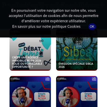
Cette radio est disponible en application android ! Appuyez ci-
RadioTerritoria
La radio des territoires
dessous pour l'installer.
En poursuivant votre navigation sur notre site, vous
acceptez l’utilisation de cookies afin de nous permettre
PODCASTS
Non merci
Télécharger l'application
d’améliorer votre expérience utilisateur.
En savoir plus sur notre politique Cookies
OK
CRÉER UNE AGENCE
IMMOBILIÈRE EN 2026 :
FOLIE OU FORMIDABLE
EMISSION SPÉCIALE SIBCA
OPPORTUNITÉ ?
2026