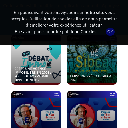
Cette radio est disponible en application android ! Appuyez ci-
RadioTerritoria
La radio des territoires
dessous pour l'installer.
En poursuivant votre navigation sur notre site, vous
acceptez l’utilisation de cookies afin de nous permettre
PODCASTS
Non merci
Télécharger l'application
d’améliorer votre expérience utilisateur.
En savoir plus sur notre politique Cookies
OK
CRÉER UNE AGENCE
IMMOBILIÈRE EN 2026 :
FOLIE OU FORMIDABLE
EMISSION SPÉCIALE SIBCA
OPPORTUNITÉ ?
2026