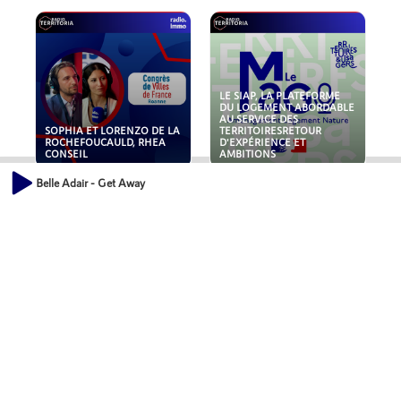
LE SIAP, LA PLATEFORME
DU LOGEMENT ABORDABLE
AU SERVICE DES
SOPHIA ET LORENZO DE LA
TERRITOIRESRETOUR
ROCHEFOUCAULD, RHEA
D'EXPÉRIENCE ET
CONSEIL
AMBITIONS
Belle Adair - Get Away
POLLUANTS : DE LA
NOUVEAUX RISQUES :
TOITURE AUX FONDATIONS,
QUELLES ASSURANCES
COMMENT SÉCURISER VOS
POUR NOS ENTREPRISES ?
ACTIFS IMMOBILIER ?