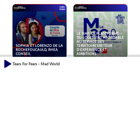
LE SIAP, LA PLATEFORME
DU LOGEMENT ABORDABLE
AU SERVICE DES
SOPHIA ET LORENZO DE LA
TERRITOIRESRETOUR
ROCHEFOUCAULD, RHEA
D'EXPÉRIENCE ET
CONSEIL
AMBITIONS
Tears For Fears - Mad World
POLLUANTS : DE LA
NOUVEAUX RISQUES :
TOITURE AUX FONDATIONS,
QUELLES ASSURANCES
COMMENT SÉCURISER VOS
POUR NOS ENTREPRISES ?
ACTIFS IMMOBILIER ?