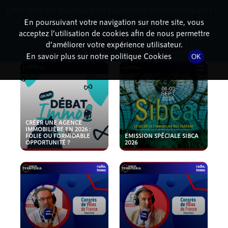
Cette radio est disponible en application android ! Appuyez ci-
RadioTerritoria
La radio des territoires
dessous pour l'installer.
En poursuivant votre navigation sur notre site, vous
acceptez l’utilisation de cookies afin de nous permettre
PODCASTS
Non merci
Télécharger l'application
d’améliorer votre expérience utilisateur.
En savoir plus sur notre politique Cookies
OK
CRÉER UNE AGENCE
IMMOBILIÈRE EN 2026 :
FOLIE OU FORMIDABLE
EMISSION SPÉCIALE SIBCA
OPPORTUNITÉ ?
2026