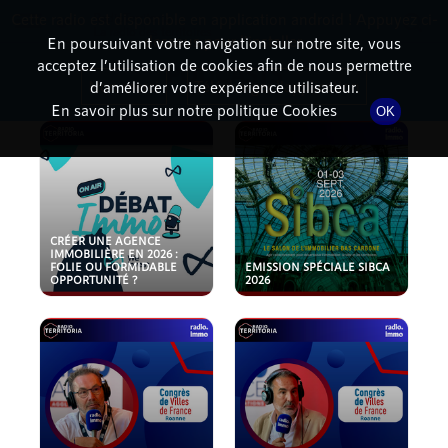
Cette radio est disponible en application android ! Appuyez ci-
RadioTerritoria
La radio des territoires
dessous pour l'installer.
En poursuivant votre navigation sur notre site, vous
acceptez l’utilisation de cookies afin de nous permettre
PODCASTS
Non merci
Télécharger l'application
d’améliorer votre expérience utilisateur.
En savoir plus sur notre politique Cookies
OK
CRÉER UNE AGENCE
IMMOBILIÈRE EN 2026 :
FOLIE OU FORMIDABLE
EMISSION SPÉCIALE SIBCA
OPPORTUNITÉ ?
2026