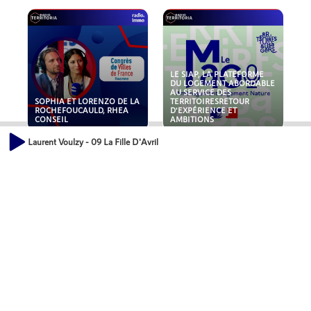
LE SIAP, LA PLATEFORME
DU LOGEMENT ABORDABLE
AU SERVICE DES
SOPHIA ET LORENZO DE LA
TERRITOIRESRETOUR
ROCHEFOUCAULD, RHEA
D'EXPÉRIENCE ET
CONSEIL
AMBITIONS
Laurent Voulzy - 09 La Fille D'Avril
POLLUANTS : DE LA
NOUVEAUX RISQUES :
TOITURE AUX FONDATIONS,
QUELLES ASSURANCES
COMMENT SÉCURISER VOS
POUR NOS ENTREPRISES ?
ACTIFS IMMOBILIER ?