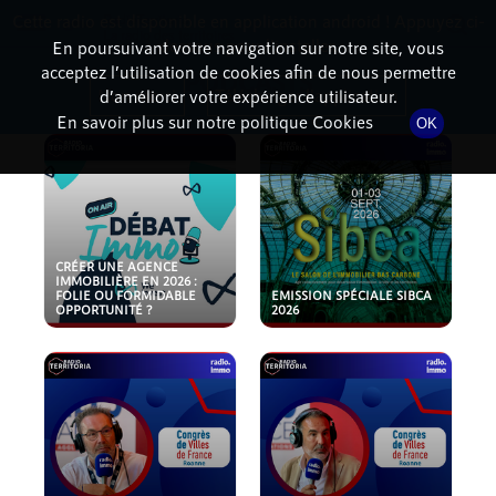
Cette radio est disponible en application android ! Appuyez ci-
RadioTerritoria
La radio des territoires
dessous pour l'installer.
En poursuivant votre navigation sur notre site, vous
acceptez l’utilisation de cookies afin de nous permettre
PODCASTS
Non merci
Télécharger l'application
d’améliorer votre expérience utilisateur.
En savoir plus sur notre politique Cookies
OK
CRÉER UNE AGENCE
IMMOBILIÈRE EN 2026 :
FOLIE OU FORMIDABLE
EMISSION SPÉCIALE SIBCA
OPPORTUNITÉ ?
2026