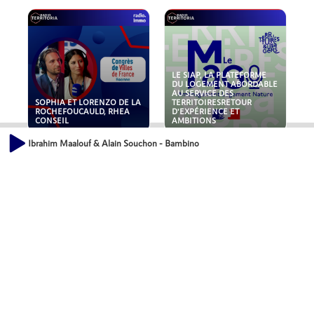
LE SIAP, LA PLATEFORME
DU LOGEMENT ABORDABLE
AU SERVICE DES
SOPHIA ET LORENZO DE LA
TERRITOIRESRETOUR
ROCHEFOUCAULD, RHEA
D'EXPÉRIENCE ET
CONSEIL
AMBITIONS
Ibrahim Maalouf & Alain Souchon - Bambino
POLLUANTS : DE LA
NOUVEAUX RISQUES :
TOITURE AUX FONDATIONS,
QUELLES ASSURANCES
COMMENT SÉCURISER VOS
POUR NOS ENTREPRISES ?
ACTIFS IMMOBILIER ?