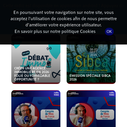
Cette radio est disponible en application android ! Appuyez ci-
RadioTerritoria
La radio des territoires
dessous pour l'installer.
En poursuivant votre navigation sur notre site, vous
acceptez l’utilisation de cookies afin de nous permettre
PODCASTS
Non merci
Télécharger l'application
d’améliorer votre expérience utilisateur.
En savoir plus sur notre politique Cookies
OK
CRÉER UNE AGENCE
IMMOBILIÈRE EN 2026 :
FOLIE OU FORMIDABLE
EMISSION SPÉCIALE SIBCA
OPPORTUNITÉ ?
2026