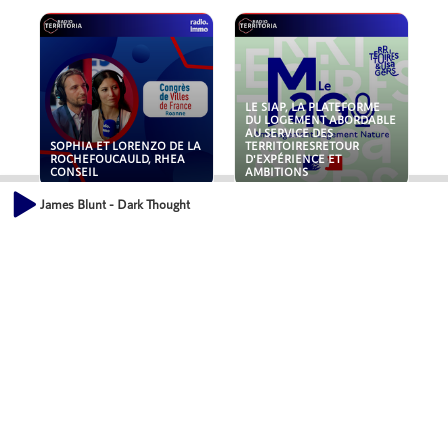
LE SIAP, LA PLATEFORME
DU LOGEMENT ABORDABLE
AU SERVICE DES
SOPHIA ET LORENZO DE LA
TERRITOIRESRETOUR
ROCHEFOUCAULD, RHEA
D'EXPÉRIENCE ET
CONSEIL
AMBITIONS
James Blunt - Dark Thought
POLLUANTS : DE LA
NOUVEAUX RISQUES :
TOITURE AUX FONDATIONS,
QUELLES ASSURANCES
COMMENT SÉCURISER VOS
POUR NOS ENTREPRISES ?
ACTIFS IMMOBILIER ?