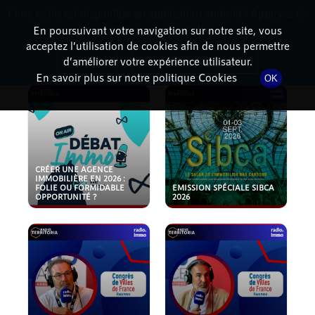
Cette radio est disponible en application android ! Appuyez ci-
RadioTerritoria
La radio des territoires
dessous pour l'installer.
En poursuivant votre navigation sur notre site, vous
acceptez l’utilisation de cookies afin de nous permettre
PODCASTS
Non merci
Télécharger l'application
d’améliorer votre expérience utilisateur.
En savoir plus sur notre politique Cookies
OK
CRÉER UNE AGENCE
IMMOBILIÈRE EN 2026 :
FOLIE OU FORMIDABLE
EMISSION SPÉCIALE SIBCA
OPPORTUNITÉ ?
2026