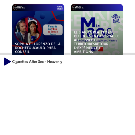
LE SIAP, LA PLATEFORME
DU LOGEMENT ABORDABLE
AU SERVICE DES
SOPHIA ET LORENZO DE LA
TERRITOIRESRETOUR
ROCHEFOUCAULD, RHEA
D'EXPÉRIENCE ET
CONSEIL
AMBITIONS
Cigarettes After Sex - Heavenly
POLLUANTS : DE LA
NOUVEAUX RISQUES :
TOITURE AUX FONDATIONS,
QUELLES ASSURANCES
COMMENT SÉCURISER VOS
POUR NOS ENTREPRISES ?
ACTIFS IMMOBILIER ?