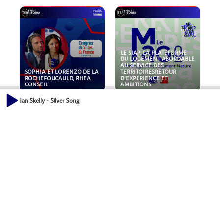
LE SIAP, LA PLATEFORME
DU LOGEMENT ABORDABLE
AU SERVICE DES
SOPHIA ET LORENZO DE LA
TERRITOIRESRETOUR
ROCHEFOUCAULD, RHEA
D'EXPÉRIENCE ET
CONSEIL
AMBITIONS
Ian Skelly - Silver Song
POLLUANTS : DE LA
NOUVEAUX RISQUES :
TOITURE AUX FONDATIONS,
QUELLES ASSURANCES
COMMENT SÉCURISER VOS
POUR NOS ENTREPRISES ?
ACTIFS IMMOBILIER ?