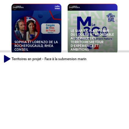
LE SIAP, LA PLATEFORME
DU LOGEMENT ABORDABLE
AU SERVICE DES
SOPHIA ET LORENZO DE LA
TERRITOIRESRETOUR
ROCHEFOUCAULD, RHEA
D'EXPÉRIENCE ET
CONSEIL
AMBITIONS
Territoires en projet - Face à la submersion marine, quels outils pour les territ
POLLUANTS : DE LA
NOUVEAUX RISQUES :
TOITURE AUX FONDATIONS,
QUELLES ASSURANCES
COMMENT SÉCURISER VOS
POUR NOS ENTREPRISES ?
ACTIFS IMMOBILIER ?