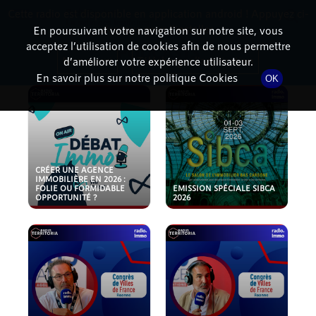
Cette radio est disponible en application android ! Appuyez ci-
RadioTerritoria
La radio des territoires
dessous pour l'installer.
En poursuivant votre navigation sur notre site, vous
acceptez l’utilisation de cookies afin de nous permettre
PODCASTS
Non merci
Télécharger l'application
d’améliorer votre expérience utilisateur.
En savoir plus sur notre politique Cookies
OK
CRÉER UNE AGENCE
IMMOBILIÈRE EN 2026 :
FOLIE OU FORMIDABLE
EMISSION SPÉCIALE SIBCA
OPPORTUNITÉ ?
2026