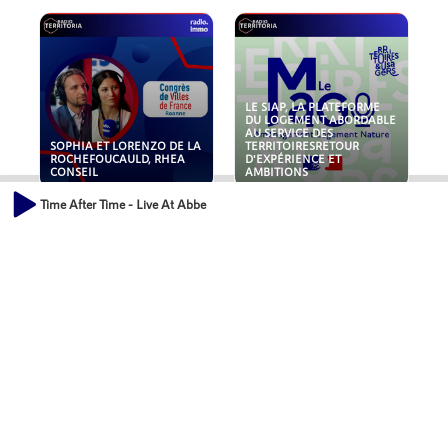
LE SIAP, LA PLATEFORME
DU LOGEMENT ABORDABLE
AU SERVICE DES
SOPHIA ET LORENZO DE LA
TERRITOIRESRETOUR
ROCHEFOUCAULD, RHEA
D'EXPÉRIENCE ET
CONSEIL
AMBITIONS
Time After Time - Live At Abbe
POLLUANTS : DE LA
NOUVEAUX RISQUES :
TOITURE AUX FONDATIONS,
QUELLES ASSURANCES
COMMENT SÉCURISER VOS
POUR NOS ENTREPRISES ?
ACTIFS IMMOBILIER ?