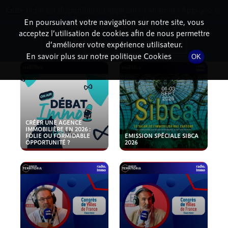
Cette radio est disponible en application android ! Appuyez ci-
RadioTerritoria
La radio des territoires
dessous pour l'installer.
En poursuivant votre navigation sur notre site, vous
acceptez l’utilisation de cookies afin de nous permettre
PODCASTS
Non merci
Télécharger l'application
d’améliorer votre expérience utilisateur.
En savoir plus sur notre politique Cookies
OK
CRÉER UNE AGENCE
IMMOBILIÈRE EN 2026 :
FOLIE OU FORMIDABLE
EMISSION SPÉCIALE SIBCA
OPPORTUNITÉ ?
2026