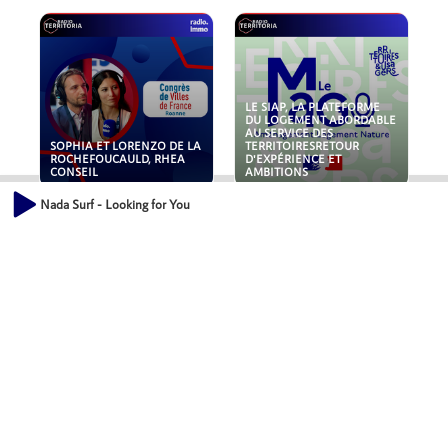
LE SIAP, LA PLATEFORME
DU LOGEMENT ABORDABLE
AU SERVICE DES
SOPHIA ET LORENZO DE LA
TERRITOIRESRETOUR
ROCHEFOUCAULD, RHEA
D'EXPÉRIENCE ET
CONSEIL
AMBITIONS
Nada Surf - Looking for You
POLLUANTS : DE LA
NOUVEAUX RISQUES :
TOITURE AUX FONDATIONS,
QUELLES ASSURANCES
COMMENT SÉCURISER VOS
POUR NOS ENTREPRISES ?
ACTIFS IMMOBILIER ?