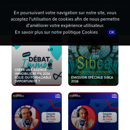
Cette radio est disponible en application android ! Appuyez ci-
RadioTerritoria
La radio des territoires
dessous pour l'installer.
En poursuivant votre navigation sur notre site, vous
acceptez l’utilisation de cookies afin de nous permettre
PODCASTS
Non merci
Télécharger l'application
d’améliorer votre expérience utilisateur.
En savoir plus sur notre politique Cookies
OK
CRÉER UNE AGENCE
IMMOBILIÈRE EN 2026 :
FOLIE OU FORMIDABLE
EMISSION SPÉCIALE SIBCA
OPPORTUNITÉ ?
2026