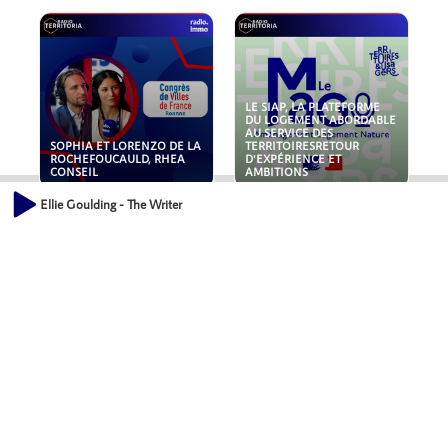
LE SIAP, LA PLATEFORME
DU LOGEMENT ABORDABLE
AU SERVICE DES
SOPHIA ET LORENZO DE LA
TERRITOIRESRETOUR
ROCHEFOUCAULD, RHEA
D'EXPÉRIENCE ET
CONSEIL
AMBITIONS
Ellie Goulding - The Writer
POLLUANTS : DE LA
NOUVEAUX RISQUES :
TOITURE AUX FONDATIONS,
QUELLES ASSURANCES
COMMENT SÉCURISER VOS
POUR NOS ENTREPRISES ?
ACTIFS IMMOBILIER ?