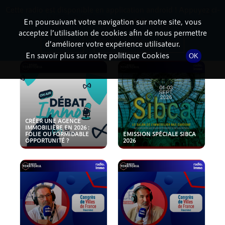
Cette radio est disponible en application android ! Appuyez ci-
RadioTerritoria
La radio des territoires
dessous pour l'installer.
En poursuivant votre navigation sur notre site, vous
acceptez l’utilisation de cookies afin de nous permettre
PODCASTS
Non merci
Télécharger l'application
d’améliorer votre expérience utilisateur.
En savoir plus sur notre politique Cookies
OK
CRÉER UNE AGENCE
IMMOBILIÈRE EN 2026 :
FOLIE OU FORMIDABLE
EMISSION SPÉCIALE SIBCA
OPPORTUNITÉ ?
2026